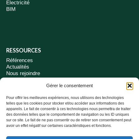
Electricité
BIM
RESSOURCES
Références
Actualités
Nous rejoindre
Contact
Gérer le consentement
Suivez-nous
Pour offrir les meilleures expériences, nous utilisons des technologies
telles que les cookies pour stocker et/ou accéder aux informations des
appareils. Le fait de consentir à ces technologies nous permettra de traiter
AGENCES
des données telles que le comportement de navigation ou les ID uniques
sur ce site. Le fait de ne pas consentir ou de retirer son consentement peut
97 av. Edmond Rostand - MÉRIGNAC
avoir un effet négatif sur certaines caractéristiques et fonctions.
3 rue Hautefeuille - PARIS
05 56 40 68 10