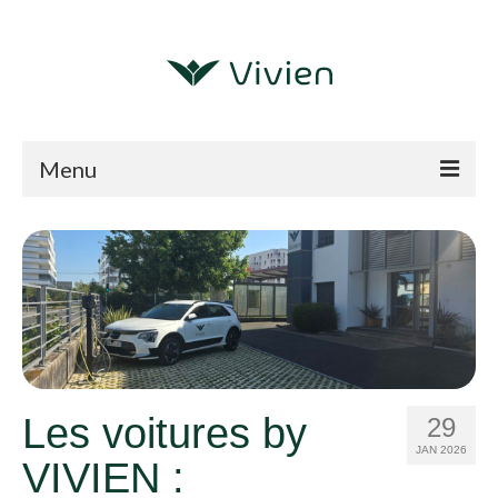
Menu
Nos expertises
Qui nous sommes ?
Références
Echanger
Blog
Les voitures by
29
JAN 2026
VIVIEN :