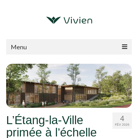
Menu
Nos expertises
Qui nous sommes ?
Références
Echanger
Blog
L’Étang-la-Ville
4
FÉV 2026
primée à l’échelle