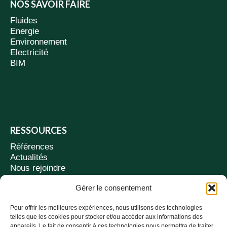
NOS SAVOIR FAIRE
Fluides
Energie
Environnement
Electricité
BIM
RESSOURCES
Références
Actualités
Nous rejoindre
Contact
Gérer le consentement
Suivez-nous
Pour offrir les meilleures expériences, nous utilisons des technologies
telles que les cookies pour stocker et/ou accéder aux informations des
appareils. Le fait de consentir à ces technologies nous permettra de traiter