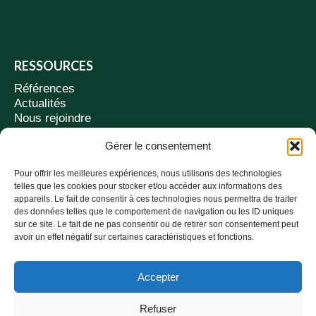
RESSOURCES
Références
Actualités
Nous rejoindre
Contact
Gérer le consentement
Suivez-nous
Pour offrir les meilleures expériences, nous utilisons des technologies
telles que les cookies pour stocker et/ou accéder aux informations des
appareils. Le fait de consentir à ces technologies nous permettra de traiter
AGENCES
des données telles que le comportement de navigation ou les ID uniques
sur ce site. Le fait de ne pas consentir ou de retirer son consentement peut
97 av. Edmond Rostand - MÉRIGNAC
avoir un effet négatif sur certaines caractéristiques et fonctions.
3 rue Hautefeuille - PARIS
05 56 40 68 10
Accepter
contact@be-vivien.fr
Politique de confidentialité
Refuser