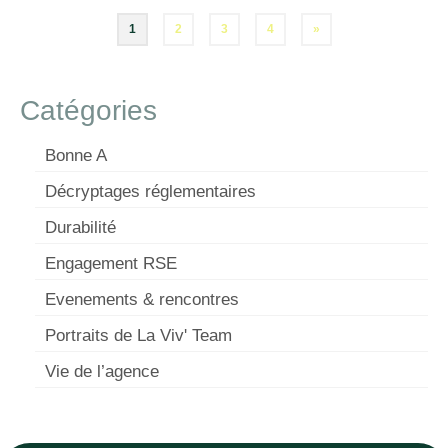
Pagination
1
2
3
4
»
des
publications
Catégories
Bonne A
Décryptages réglementaires
Durabilité
Engagement RSE
Evenements & rencontres
Portraits de La Viv' Team
Vie de l’agence