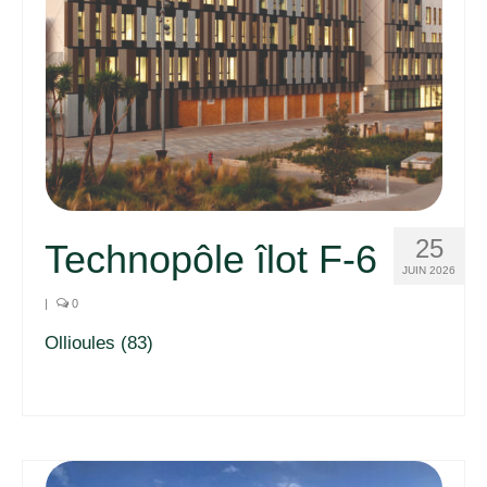
25
Technopôle îlot F-6
JUIN 2026
|
0
Ollioules (83)