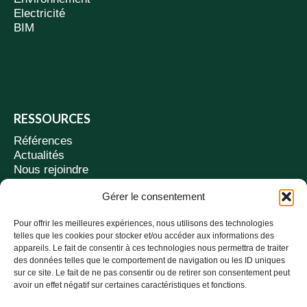
Electricité
BIM
RESSOURCES
Références
Actualités
Nous rejoindre
Contact
Gérer le consentement
Suivez-nous
Pour offrir les meilleures expériences, nous utilisons des technologies
telles que les cookies pour stocker et/ou accéder aux informations des
appareils. Le fait de consentir à ces technologies nous permettra de traiter
AGENCES
des données telles que le comportement de navigation ou les ID uniques
sur ce site. Le fait de ne pas consentir ou de retirer son consentement peut
97 av. Edmond Rostand - MÉRIGNAC
avoir un effet négatif sur certaines caractéristiques et fonctions.
3 rue Hautefeuille - PARIS