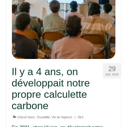
29
Il y a 4 ans, on
JUIL 2026
développait notre
propre calculette
carbone
Classé dans :
Durabilité
,
Vie de l’agence
|
0