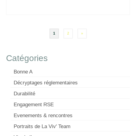
Pagination
1
2
»
des
publications
Catégories
Bonne A
Décryptages réglementaires
Durabilité
Engagement RSE
Evenements & rencontres
Portraits de La Viv' Team